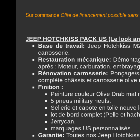
Sur commande
Offre de financement possible sans 
JEEP HOTCHKISS PACK US (Le look amé
Base de travail:
Jeep Hotchkiss M2
carrosserie.
Restauration mécanique:
Démontage 
après : Moteur, carburation, embrayage
Rénovation carrosserie:
Ponçage/sab
complète châssis et carrosserie olive
Finition :
Peinture couleur Olive Drab mat m
5 pneus military neufs,
Sellerie et capote en toile neuve 
lot de bord complet (Pelle et hach
Jerrycan,
marquages US personnalisés.
Garantie:
Toutes nos Jeep Hotchkiss